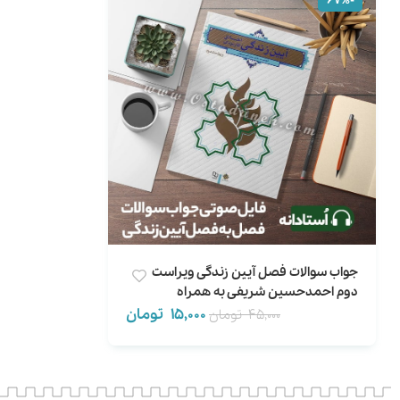
-67%
جواب سوالات فصل آیین زندگی ویراست
دوم احمدحسین شریفی به همراه
نمونه سوال (فایل صوتی)
15,000
تومان
45,000
تومان