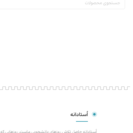
اُستادانه
اُستادانه حاصل تلاش روزهای دانشجویی ماست، روزهایی که ب