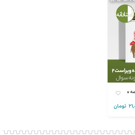
ه +
21
تومان