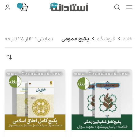
0
خانه
فروشگاه
پکیج عمومی
نمایش 1–12 از 28 نتیجه