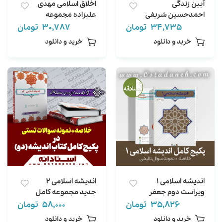
آیین زندگی
اخلاق اسلامی مهدی
احمدحسین شریفی
علیزاده مجموعه
ویراست دوم خلاصه +
کامل خلاصه + 300
34,735
تومان
30,787
تومان
جواب سوالات فصل +
نمونه سوال تستی +
خرید و دانلود
خرید و دانلود
نمونه سوال
خودآزمایی
اندیشه اسلامی 1
اندیشه اسلامی 2
ویراست دوم جعفر
جدید مجموعه کامل
سبحانی خلاصه +
(خلاصه + 543 نمونه
35,826
تومان
58,000
تومان
نمونه سوال 302 سوال
سوالات تستی فصل به
خرید و دانلود
خرید و دانلود