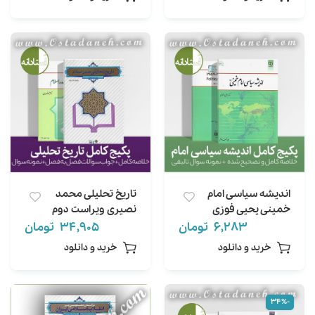
تستی تالیفی
فصل)
اندیشه سیاسی امام
تاریخ تحلیلی محمد
خمینی یحیی فوزی
نصیری ویراست دوم
ویراست دوم خلاصه +
خلاصه + 200 سوال
6,283
تومان
34,905
تومان
نمونه سوال
تالیفی + خودآزمایی
خرید و دانلود
خرید و دانلود
-34%